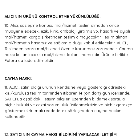
ALICININ ÜRÜNÜ KONTROL ETME YÜKÜMLÜLÜĞÜ:
10.
Alıcı, sözleşme konusu mal/hizmeti teslim almadan önce
muayene edecek; ezik, kırık, ambalajı yırtılmış vb. hasarlı ve ayıplı
mal/hizmeti kargo şirketinden teslim almayacaktır. Teslim alınan
mal/hizmetin hasarsız ve sağlam olduğu kabul edilecektir. ALICI ,
Teslimden sonra mal/hizmeti özenle korunmak zorundadır. Cayma
hakkı kullanılacaksa mal/hizmet kullanılmamalıdır. Ürünle birlikte
Fatura da iade edilmelidir.
CAYMA HAKKI:
11.
ALICI; satın aldığı ürünün kendisine veya gösterdiği adresteki
kişi/kuruluşa teslim tarihinden itibaren 14 (on dört) gün içerisinde,
SATICI’ya aşağıdaki iletişim bilgileri üzerinden bildirmek şartıyla
hiçbir hukuki ve cezai sorumluluk üstlenmeksizin ve hiçbir gerekçe
göstermeksizin malı reddederek sözleşmeden cayma hakkını
kullanabilir.
12.
SATICININ CAYMA HAKKI BİLDİRİMİ YAPILACAK İLETİŞİM