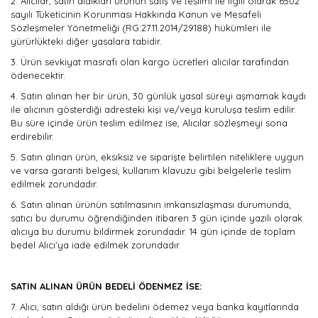
2.
Alıcılar, satın aldıkları ürünün satış ve teslimi ile ilgili olarak 6502
sayılı Tüketicinin Korunması Hakkında Kanun ve Mesafeli
Sözleşmeler Yönetmeliği (RG:27.11.2014/29188) hükümleri ile
yürürlükteki diğer yasalara tabidir.
3.
Ürün sevkiyat masrafı olan kargo ücretleri alıcılar tarafından
ödenecektir.
4.
Satın alınan her bir ürün, 30 günlük yasal süreyi aşmamak kaydı
ile alıcının gösterdiği adresteki kişi ve/veya kuruluşa teslim edilir.
Bu süre içinde ürün teslim edilmez ise, Alıcılar sözleşmeyi sona
erdirebilir.
5.
Satın alınan ürün, eksiksiz ve siparişte belirtilen niteliklere uygun
ve varsa garanti belgesi, kullanım klavuzu gibi belgelerle teslim
edilmek zorundadır.
6.
Satın alınan ürünün satılmasının imkansızlaşması durumunda,
satıcı bu durumu öğrendiğinden itibaren 3 gün içinde yazılı olarak
alıcıya bu durumu bildirmek zorundadır. 14 gün içinde de toplam
bedel Alıcı’ya iade edilmek zorundadır.
SATIN ALINAN ÜRÜN BEDELİ ÖDENMEZ İSE:
7.
Alıcı, satın aldığı ürün bedelini ödemez veya banka kayıtlarında