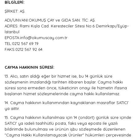
BİLGİLERİ:
ŞİRKET: AŞ.
ADI/UNVANI:OKUMUŞ ÇAY ve GIDA SAN: TİC: AŞ.
ADRES: Rami Kışla Cad. Keresteciler Sitesi No:6 Demirkapı/Eyüp-
İstanbul
EPOSTA:info@okumuscay.com.tr
TEL:0212 567 69 19
FAKS:0212 567 92 64
CAYMA HAKKININ SÜRESİ:
13.
Alıcı, satın aldığı eğer bir hizmet ise, bu 14 günlük süre
sözleşmenin imzalandığı tarihten itibaren başlar. Cayma hakkı
süresi sona ermeden önce, tüketicinin onayı ile hizmetin ifasına
başlanan hizmet sözleşmelerinde cayma hakkı kullanılamaz.
14.
Cayma hakkının kullanımından kaynaklanan masraflar SATICI’
ya aittir.
15.
Cayma hakkının kullanılması için 14 (ondört) günlük süre içinde
SATICI' ya iadeli taahhütlü posta, faks veya eposta ile yazılı
bildirimde bulunulması ve ürünün işbu sözleşmede düzenlenen
"Cayma Hakkı Kullanılamayacak Ürünler" hükümleri çerçevesinde