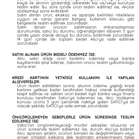
kaydı ile alıcının gösterdiği adresteki kişi ve/veya kuruluşa
teslim edilir. Bu süre içinde ürün teslim edilmez ise, Alıcılar
sözleşmeyi sona erdirebilir.
Satın alınan ürün, eksiksiz ve siparişte belirtilen niteliklere
uygun ve varsa garanti belgesi, kullanım klavuzu gibi
belgelerle teslim edilmek zorundadır.
Satın alınan ürünün satılmasının imkansızlaşması
durumunda, satıcı bu durumu öğrendiğinden itibaren 3 gün
içinde yazılı olarak alıcıya bu durumu bildirmek zorundadır.
14 gün içinde de toplam bedel Alıcı’ya iade edilmek
zorundadır.
SATIN ALINAN ÜRÜN BEDELİ ÖDENMEZ İSE:
Alıcı, satın aldığı ürün bedelini ödemez veya banka
kayıtlarında iptal ederse, Satıcının ürünü teslim yükümlülüğü
sona erer.
KREDİ KARTININ YETKİSİZ KULLANIMI İLE YAPILAN
ALIŞVERİŞLER:
Ürün teslim edildikten sonra, alıcının ödeme yaptığı kredi
kartının yetkisiz kişiler tarafından haksız olarak kullanıldığı
tespit edilirse ve satılan ürün bedeli ilgili banka veya finans
kuruluşu tarafından Satıcı'ya ödenmez ise, Alıcı, sözleşme
konusu ürünü 3 gün içerisinde nakliye gideri SATICI’ya ait
olacak şekilde SATICI’ya iade etmek zorundadır.
ÖNGÖRÜLEMEYEN SEBEPLERLE ÜRÜN SÜRESİNDE TESLİM
EDİLEMEZ İSE:
Satıcı’nın öngöremeyeceği mücbir sebepler oluşursa ve
ürün süresinde teslim edilemez ise, durum Alıcı’ya bildirilir.
Alıcı, siparişin iptalini, ürünün benzeri ile değiştirilmesini veya
engel ortadan kalkana dek teslimatın ertelenmesini talep