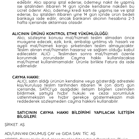
edebilir. Alıcı siparişi iptal ederse; ödemeyi nakit ile yapmış
ise iptalinden itibaren 14 gün içinde kendisine nakden bu
ücret ödenir. Alıcı, ödemeyi kredi kartı ile yapmış ise ve iptal
ederse, bu iptalden itibaren yine 14 gün içinde ürün bedeli
bankaya iade edilir, ancak bankanın alıcının hesabına 2-3
hafta içerisinde aktarması olasıdır.
ALICININ ÜRÜNÜ KONTROL ETME YÜKÜMLÜLÜĞÜ:
Alıcı, sözleşme konusu mal/hizmeti teslim almadan önce
muayene edecek; ezik, kırık, ambalajı yırtılmış vb. hasarlı ve
ayıplı mal/hizmeti kargo şirketinden teslim almayacaktır.
Teslim alınan mal/hizmetin hasarsız ve sağlam olduğu kabul
edilecektir. ALICI , Teslimden sonra mal/hizmeti özenle
korunmak zorundadır. Cayma hakkı kullanılacaksa
mal/hizmet kullanılmamalıdır. Ürünle birlikte Fatura da iade
edilmelidir.
CAYMA HAKKI:
ALICI; satın aldığı ürünün kendisine veya gösterdiği adresteki
kişi/kuruluşa teslim tarihinden itibaren 14 (on dört) gün
içerisinde, SATICI’ya aşağıdaki iletişim bilgileri üzerinden
bildirmek şartıyla hiçbir hukuki ve cezai sorumluluk
üstlenmeksizin ve hiçbir gerekçe göstermeksizin malı
reddederek sözleşmeden cayma hakkını kullanabilir.
SATICININ CAYMA HAKKI BİLDİRİMİ YAPILACAK İLETİŞİM
BİLGİLERİ:
ŞİRKET: AŞ.
ADI/UNVANI:OKUMUŞ ÇAY ve GIDA SAN: TİC: AŞ.