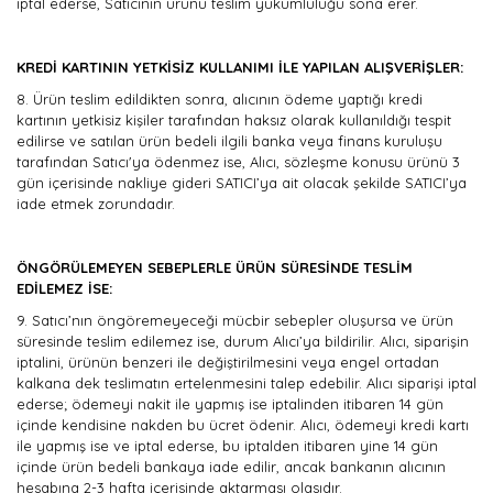
iptal ederse, Satıcının ürünü teslim yükümlülüğü sona erer.
KREDİ KARTININ YETKİSİZ KULLANIMI İLE YAPILAN ALIŞVERİŞLER:
8.
Ürün teslim edildikten sonra, alıcının ödeme yaptığı kredi
kartının yetkisiz kişiler tarafından haksız olarak kullanıldığı tespit
edilirse ve satılan ürün bedeli ilgili banka veya finans kuruluşu
tarafından Satıcı'ya ödenmez ise, Alıcı, sözleşme konusu ürünü 3
gün içerisinde nakliye gideri SATICI’ya ait olacak şekilde SATICI’ya
iade etmek zorundadır.
ÖNGÖRÜLEMEYEN SEBEPLERLE ÜRÜN SÜRESİNDE TESLİM
EDİLEMEZ İSE:
9.
Satıcı’nın öngöremeyeceği mücbir sebepler oluşursa ve ürün
süresinde teslim edilemez ise, durum Alıcı’ya bildirilir. Alıcı, siparişin
iptalini, ürünün benzeri ile değiştirilmesini veya engel ortadan
kalkana dek teslimatın ertelenmesini talep edebilir. Alıcı siparişi iptal
ederse; ödemeyi nakit ile yapmış ise iptalinden itibaren 14 gün
içinde kendisine nakden bu ücret ödenir. Alıcı, ödemeyi kredi kartı
ile yapmış ise ve iptal ederse, bu iptalden itibaren yine 14 gün
içinde ürün bedeli bankaya iade edilir, ancak bankanın alıcının
hesabına 2-3 hafta içerisinde aktarması olasıdır.