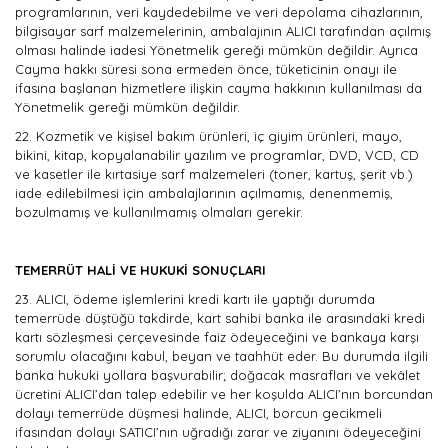
programlarının, veri kaydedebilme ve veri depolama cihazlarının,
bilgisayar sarf malzemelerinin, ambalajının ALICI tarafından açılmış
olması halinde iadesi Yönetmelik gereği mümkün değildir. Ayrıca
Cayma hakkı süresi sona ermeden önce, tüketicinin onayı ile
ifasına başlanan hizmetlere ilişkin cayma hakkının kullanılması da
Yönetmelik gereği mümkün değildir.
22.
Kozmetik ve kişisel bakım ürünleri, iç giyim ürünleri, mayo,
bikini, kitap, kopyalanabilir yazılım ve programlar, DVD, VCD, CD
ve kasetler ile kırtasiye sarf malzemeleri (toner, kartuş, şerit vb.)
iade edilebilmesi için ambalajlarının açılmamış, denenmemiş,
bozulmamış ve kullanılmamış olmaları gerekir.
TEMERRÜT HALİ VE HUKUKİ SONUÇLARI
23.
ALICI, ödeme işlemlerini kredi kartı ile yaptığı durumda
temerrüde düştüğü takdirde, kart sahibi banka ile arasındaki kredi
kartı sözleşmesi çerçevesinde faiz ödeyeceğini ve bankaya karşı
sorumlu olacağını kabul, beyan ve taahhüt eder. Bu durumda ilgili
banka hukuki yollara başvurabilir; doğacak masrafları ve vekâlet
ücretini ALICI’dan talep edebilir ve her koşulda ALICI’nın borcundan
dolayı temerrüde düşmesi halinde, ALICI, borcun gecikmeli
ifasından dolayı SATICI’nın uğradığı zarar ve ziyanını ödeyeceğini