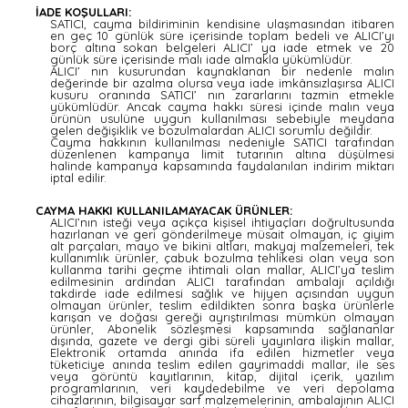
İADE KOŞULLARI:
SATICI, cayma bildiriminin kendisine ulaşmasından itibaren
en geç 10 günlük süre içerisinde toplam bedeli ve ALICI’yı
borç altına sokan belgeleri ALICI’ ya iade etmek ve 20
günlük süre içerisinde malı iade almakla yükümlüdür.
ALICI’ nın kusurundan kaynaklanan bir nedenle malın
değerinde bir azalma olursa veya iade imkânsızlaşırsa ALICI
kusuru oranında SATICI’ nın zararlarını tazmin etmekle
yükümlüdür. Ancak cayma hakkı süresi içinde malın veya
ürünün usulüne uygun kullanılması sebebiyle meydana
gelen değişiklik ve bozulmalardan ALICI sorumlu değildir.
Cayma hakkının kullanılması nedeniyle SATICI tarafından
düzenlenen kampanya limit tutarının altına düşülmesi
halinde kampanya kapsamında faydalanılan indirim miktarı
iptal edilir.
CAYMA HAKKI KULLANILAMAYACAK ÜRÜNLER:
ALICI’nın isteği veya açıkça kişisel ihtiyaçları doğrultusunda
hazırlanan ve geri gönderilmeye müsait olmayan, iç giyim
alt parçaları, mayo ve bikini altları, makyaj malzemeleri, tek
kullanımlık ürünler, çabuk bozulma tehlikesi olan veya son
kullanma tarihi geçme ihtimali olan mallar, ALICI’ya teslim
edilmesinin ardından ALICI tarafından ambalajı açıldığı
takdirde iade edilmesi sağlık ve hijyen açısından uygun
olmayan ürünler, teslim edildikten sonra başka ürünlerle
karışan ve doğası gereği ayrıştırılması mümkün olmayan
ürünler, Abonelik sözleşmesi kapsamında sağlananlar
dışında, gazete ve dergi gibi süreli yayınlara ilişkin mallar,
Elektronik ortamda anında ifa edilen hizmetler veya
tüketiciye anında teslim edilen gayrimaddi mallar, ile ses
veya görüntü kayıtlarının, kitap, dijital içerik, yazılım
programlarının, veri kaydedebilme ve veri depolama
cihazlarının, bilgisayar sarf malzemelerinin, ambalajının ALICI