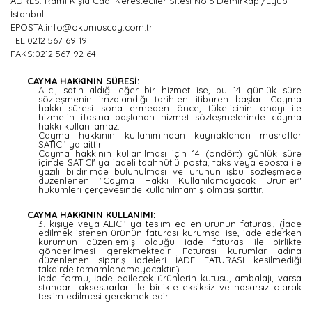
ADRES: Rami Kışla Cad. Keresteciler Sitesi No:6 Demirkapı/Eyüp-
İstanbul
EPOSTA:info@okumuscay.com.tr
TEL:0212 567 69 19
FAKS:0212 567 92 64
CAYMA HAKKININ SÜRESİ:
Alıcı, satın aldığı eğer bir hizmet ise, bu 14 günlük süre
sözleşmenin imzalandığı tarihten itibaren başlar. Cayma
hakkı süresi sona ermeden önce, tüketicinin onayı ile
hizmetin ifasına başlanan hizmet sözleşmelerinde cayma
hakkı kullanılamaz.
Cayma hakkının kullanımından kaynaklanan masraflar
SATICI’ ya aittir.
Cayma hakkının kullanılması için 14 (ondört) günlük süre
içinde SATICI' ya iadeli taahhütlü posta, faks veya eposta ile
yazılı bildirimde bulunulması ve ürünün işbu sözleşmede
düzenlenen "Cayma Hakkı Kullanılamayacak Ürünler"
hükümleri çerçevesinde kullanılmamış olması şarttır.
CAYMA HAKKININ KULLANIMI:
3. kişiye veya ALICI’ ya teslim edilen ürünün faturası, (İade
edilmek istenen ürünün faturası kurumsal ise, iade ederken
kurumun düzenlemiş olduğu iade faturası ile birlikte
gönderilmesi gerekmektedir. Faturası kurumlar adına
düzenlenen sipariş iadeleri İADE FATURASI kesilmediği
takdirde tamamlanamayacaktır.)
İade formu, İade edilecek ürünlerin kutusu, ambalajı, varsa
standart aksesuarları ile birlikte eksiksiz ve hasarsız olarak
teslim edilmesi gerekmektedir.