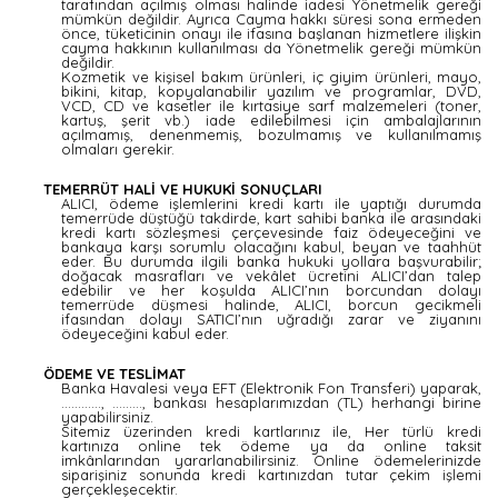
tarafından açılmış olması halinde iadesi Yönetmelik gereği
mümkün değildir. Ayrıca Cayma hakkı süresi sona ermeden
önce, tüketicinin onayı ile ifasına başlanan hizmetlere ilişkin
cayma hakkının kullanılması da Yönetmelik gereği mümkün
değildir.
Kozmetik ve kişisel bakım ürünleri, iç giyim ürünleri, mayo,
bikini, kitap, kopyalanabilir yazılım ve programlar, DVD,
VCD, CD ve kasetler ile kırtasiye sarf malzemeleri (toner,
kartuş, şerit vb.) iade edilebilmesi için ambalajlarının
açılmamış, denenmemiş, bozulmamış ve kullanılmamış
olmaları gerekir.
TEMERRÜT HALİ VE HUKUKİ SONUÇLARI
ALICI, ödeme işlemlerini kredi kartı ile yaptığı durumda
temerrüde düştüğü takdirde, kart sahibi banka ile arasındaki
kredi kartı sözleşmesi çerçevesinde faiz ödeyeceğini ve
bankaya karşı sorumlu olacağını kabul, beyan ve taahhüt
eder. Bu durumda ilgili banka hukuki yollara başvurabilir;
doğacak masrafları ve vekâlet ücretini ALICI’dan talep
edebilir ve her koşulda ALICI’nın borcundan dolayı
temerrüde düşmesi halinde, ALICI, borcun gecikmeli
ifasından dolayı SATICI’nın uğradığı zarar ve ziyanını
ödeyeceğini kabul eder.
ÖDEME VE TESLİMAT
Banka Havalesi veya EFT (Elektronik Fon Transferi) yaparak,
............, ........., bankası hesaplarımızdan (TL) herhangi birine
yapabilirsiniz.
Sitemiz üzerinden kredi kartlarınız ile, Her türlü kredi
kartınıza online tek ödeme ya da online taksit
imkânlarından yararlanabilirsiniz. Online ödemelerinizde
siparişiniz sonunda kredi kartınızdan tutar çekim işlemi
gerçekleşecektir.