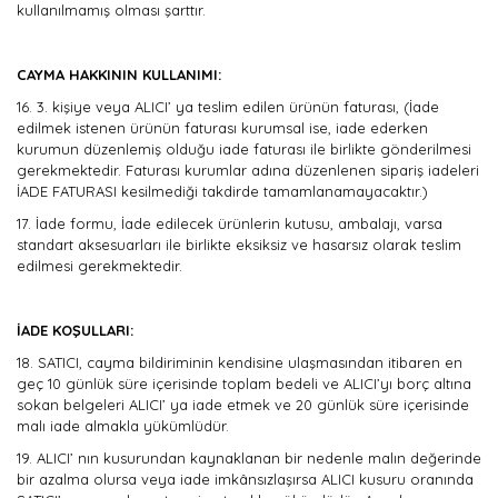
kullanılmamış olması şarttır.
CAYMA HAKKININ KULLANIMI:
16.
3. kişiye veya ALICI’ ya teslim edilen ürünün faturası, (İade
edilmek istenen ürünün faturası kurumsal ise, iade ederken
kurumun düzenlemiş olduğu iade faturası ile birlikte gönderilmesi
gerekmektedir. Faturası kurumlar adına düzenlenen sipariş iadeleri
İADE FATURASI kesilmediği takdirde tamamlanamayacaktır.)
17.
İade formu, İade edilecek ürünlerin kutusu, ambalajı, varsa
standart aksesuarları ile birlikte eksiksiz ve hasarsız olarak teslim
edilmesi gerekmektedir.
İADE KOŞULLARI:
18.
SATICI, cayma bildiriminin kendisine ulaşmasından itibaren en
geç 10 günlük süre içerisinde toplam bedeli ve ALICI’yı borç altına
sokan belgeleri ALICI’ ya iade etmek ve 20 günlük süre içerisinde
malı iade almakla yükümlüdür.
19.
ALICI’ nın kusurundan kaynaklanan bir nedenle malın değerinde
bir azalma olursa veya iade imkânsızlaşırsa ALICI kusuru oranında