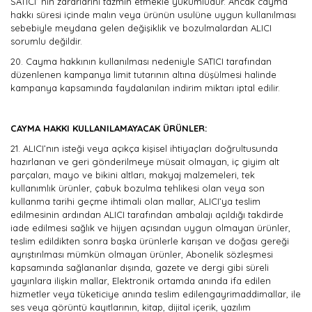
SATICI’ nın zararlarını tazmin etmekle yükümlüdür. Ancak cayma
hakkı süresi içinde malın veya ürünün usulüne uygun kullanılması
sebebiyle meydana gelen değişiklik ve bozulmalardan ALICI
sorumlu değildir.
20.
Cayma hakkının kullanılması nedeniyle SATICI tarafından
düzenlenen kampanya limit tutarının altına düşülmesi halinde
kampanya kapsamında faydalanılan indirim miktarı iptal edilir.
CAYMA HAKKI KULLANILAMAYACAK ÜRÜNLER:
21.
ALICI’nın isteği veya açıkça kişisel ihtiyaçları doğrultusunda
hazırlanan ve geri gönderilmeye müsait olmayan, iç giyim alt
parçaları, mayo ve bikini altları, makyaj malzemeleri, tek
kullanımlık ürünler, çabuk bozulma tehlikesi olan veya son
kullanma tarihi geçme ihtimali olan mallar, ALICI’ya teslim
edilmesinin ardından ALICI tarafından ambalajı açıldığı takdirde
iade edilmesi sağlık ve hijyen açısından uygun olmayan ürünler,
teslim edildikten sonra başka ürünlerle karışan ve doğası gereği
ayrıştırılması mümkün olmayan ürünler, Abonelik sözleşmesi
kapsamında sağlananlar dışında, gazete ve dergi gibi süreli
yayınlara ilişkin mallar, Elektronik ortamda anında ifa edilen
hizmetler veya tüketiciye anında teslim edilengayrimaddimallar, ile
ses veya görüntü kayıtlarının, kitap, dijital içerik, yazılım