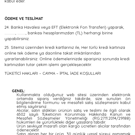
kabul eder.
ÖDEME VE TESLİMAT
24.
Banka Havalesi veya EFT (Elektronik Fon Transferi) yaparak,
............, ........., bankası hesaplarımızdan (TL) herhangi birine
yapabilirsiniz.
25.
Sitemiz üzerinden kredi kartlarınız ile, Her türlü kredi kartınıza
online tek ödeme ya daonline taksit imkânlarından
yararlanabilirsiniz. Online ödemelerinizde siparişiniz sonunda kredi
kartınızdan tutar çekim işlemi gerçekleşecektir.
TÜKETİCİ HAKLARI – CAYMA – İPTAL İADE KOŞULLARI
GENEL:
Kullanmakta olduğunuz web sitesi üzerinden elektronik
ortamda sipariş verdiğiniz takdirde, size sunulan ön
bilgilendirme formunu ve mesafeli satış sözleşmesini kabul
etmiş sayılırsınız.
Alıcılar, satın aldıkları ürünün satış ve teslimi ile ilgili olarak
6502 sayılı Tüketicinin Korunması Hakkında Kanun ve
Mesafeli Sözleşmeler Yönetmeliği (RG:27.11.2014/29188)
hükümleri ile yürürlükteki diğer yasalara tabidir.
Ürün sevkiyat masrafı olan kargo ücretleri alıcılar tarafından
ödenecektir.
Satın alınan her bir ürün, 30 günlük yasal süreyi aşmamak