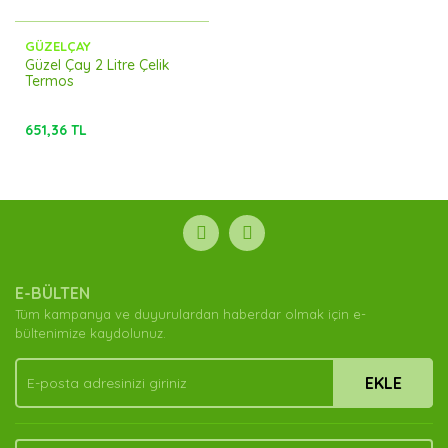
GÜZELÇAY
Güzel Çay 2 Litre Çelik
Termos
651,36 TL
E-BÜLTEN
Tüm kampanya ve duyurulardan haberdar olmak için e-
bültenimize kaydolunuz.
EKLE