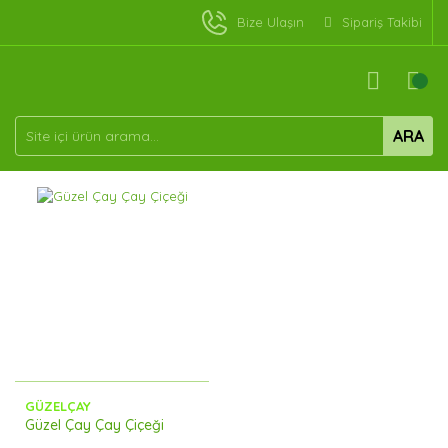
Bize Ulaşın
Sipariş Takibi
ARA
GÜZELÇAY
Güzel Çay Çay Çiçeği