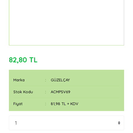
82,80 TL
Marka
GÜZELÇAY
Stok Kodu
ACMPSV69
Fiyat
81,98 TL + KDV