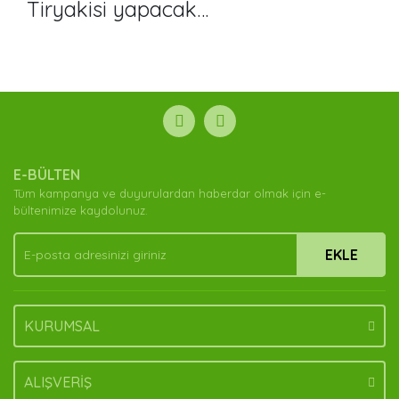
Tiryakisi yapacak…
Bu ürünün fiyat bilgisi, resim, ürün açıklamalarında ve
diğer konularda yetersiz gördüğünüz noktaları öneri
Bu ürüne ilk yorumu siz yapın!
formunu kullanarak tarafımıza iletebilirsiniz.
Görüş ve önerileriniz için teşekkür ederiz.
Yorum Yaz
Ürün resmi kalitesiz, bozuk veya görüntülenemiyor.
E-BÜLTEN
Ürün açıklamasında eksik bilgiler bulunuyor.
Tüm kampanya ve duyurulardan haberdar olmak için e-
Ürün bilgilerinde hatalar bulunuyor.
bültenimize kaydolunuz.
Ürün fiyatı diğer sitelerden daha pahalı.
EKLE
Bu ürüne benzer farklı alternatifler olmalı.
KURUMSAL
Gönder
ALIŞVERİŞ