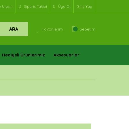
e Ulaşın
Sipariş Takibi
Üye Ol
Giriş Yap
ARA
Favorilerim
Sepetim
Hediyeli Ürünlerimiz
Aksesuarlar