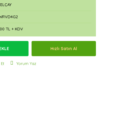
ELÇAY
WRVD4G2
,00 TL + KDV
EKLE
Hızlı Satın Al
 Et
Yorum Yaz