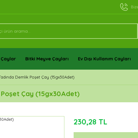
Biz
 Çaylar
Bitki Meyve Çayları
Ev Dışı Kullanım Çayları
adında Demlik Poşet Çay (15gx30Adet)
 Poşet Çay (15gx30Adet)
230,28 TL