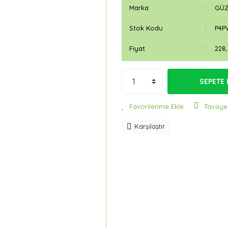
Marka
GÜZ
Stok Kodu
P4P
Fiyat
228
SEPETE 
Tavsiye
Karşılaştır