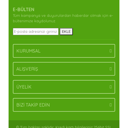
formunu kullanarak tarafımıza iletebilirsiniz.
Görüş ve önerileriniz için teşekkür ederiz.
E-BÜLTEN
Tüm kampanya ve duyurulardan haberdar olmak için e-
Yorum Yaz
Ürün resmi kalitesiz, bozuk veya görüntülenemiyor.
bültenimize kaydolunuz.
Ürün açıklamasında eksik bilgiler bulunuyor.
EKLE
Ürün bilgilerinde hatalar bulunuyor.
Ürün fiyatı diğer sitelerden daha pahalı.
KURUMSAL
Bu ürüne benzer farklı alternatifler olmalı.
ALIŞVERİŞ
ÜYELİK
Gönder
BİZİ TAKİP EDİN
© Tüm hakları saklıdır. Kredi kartı bilgileriniz 256bit SSL