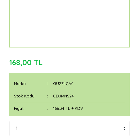
168,00 TL
Marka
GÜZELÇAY
Stok Kodu
CDJMNS24
Fiyat
166,34 TL + KDV