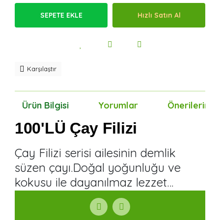
SEPETE EKLE
Hızlı Satın Al
Karşılaştır
Ürün Bilgisi
Yorumlar
Önerileriniz
100'LÜ Çay
Filizi
Çay Filizi serisi ailesinin demlik
süzen çayı.Doğal yoğunluğu ve
kokusu ile dayanılmaz lezzet…
Bu ürünün fiyat bilgisi, resim, ürün açıklamalarında ve
diğer konularda yetersiz gördüğünüz noktaları öneri
Bu ürüne ilk yorumu siz yapın!